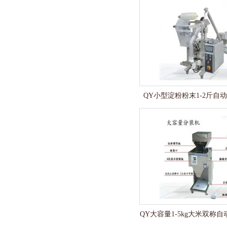
QY小型淀粉粉末1-2斤自
QY大容量1-5kg大米双称