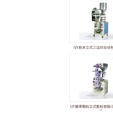
QY粉末立式三边封自动
QY糖果颗粒立式数粒智能
格