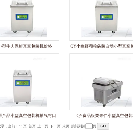
小型牛肉保鲜真空包装机价格
QY小鱼虾颗粒袋装自动小型真空
鲜产品小型真空包装机抽气封口
QY食品板栗果仁小型真空包装
记录，当前 1 / 5 页 首页 上一页
下一页
末页
跳转到第
页