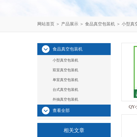
网站首页
＞
产品展示
＞
食品真空包装机
＞
小型真
食品真空包装机
小型真空包装机
双室真空包装机
单室真空包装机
台式真空包装机
外抽真空包装机
QY
查看全部
相关文章