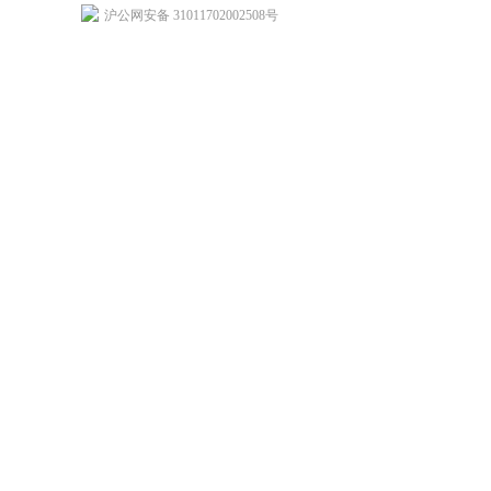
沪公网安备 31011702002508号