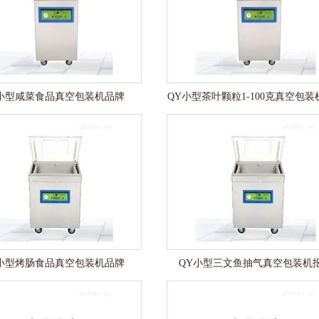
小型咸菜食品真空包装机品牌
QY小型茶叶颗粒1-100克真空包装
小型烤肠食品真空包装机品牌
QY小型三文鱼抽气真空包装机