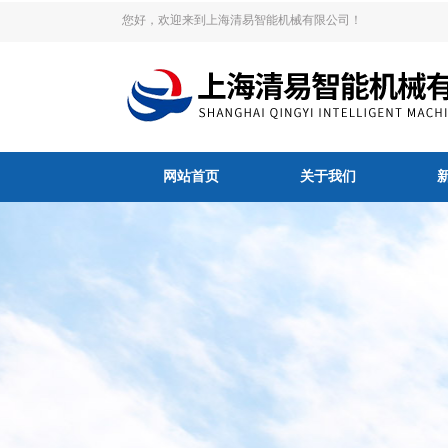
您好，欢迎来到上海清易智能机械有限公司！
网站首页
关于我们