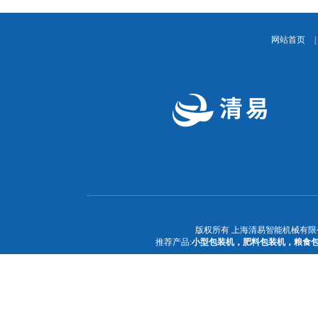
网站首页
|
版权所有 上海清易智能机械有限公司 ( w
推荐产品:
小型包装机
，
肥料包装机
，
粮食