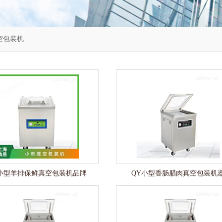
空包装机
小型羊排保鲜真空包装机品牌
QY小型香肠腊肉真空包装机