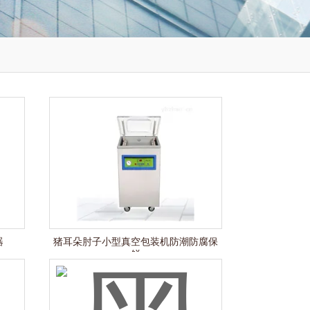
器
猪耳朵肘子小型真空包装机防潮防腐保
鲜