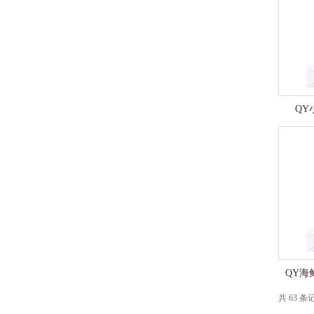
QY
QY海
共 63 条