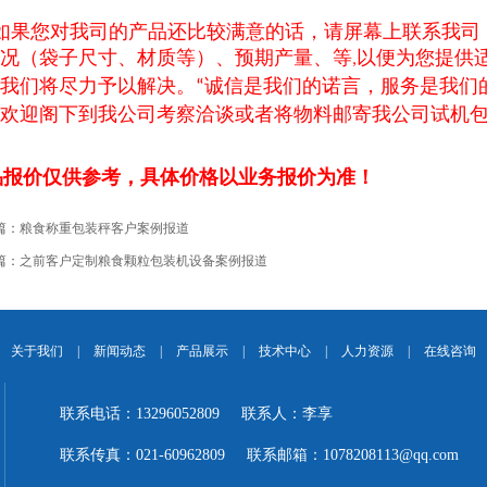
如果您对我司的产品还比较满意的话，请屏幕上
联系
我司
况（袋子尺寸、材质等）、预期产量、等
以便为您提供
,
我们将尽力予以解决。
诚信是我们的诺言，服务是我们
“
欢迎阁下到我公司考察洽谈或者将物料邮寄我公司试机
品报价仅供参考，具体价格以业务报价为准！
篇：
粮食称重包装秤客户案例报道
篇：
之前客户定制粮食颗粒包装机设备案例报道
关于我们
|
新闻动态
|
产品展示
|
技术中心
|
人力资源
|
在线咨询
联系电话：13296052809 联系人：李享
联系传真：021-60962809 联系邮箱：1078208113@qq.com