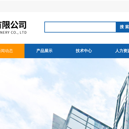
新闻动态
产品展示
技术中心
人力资