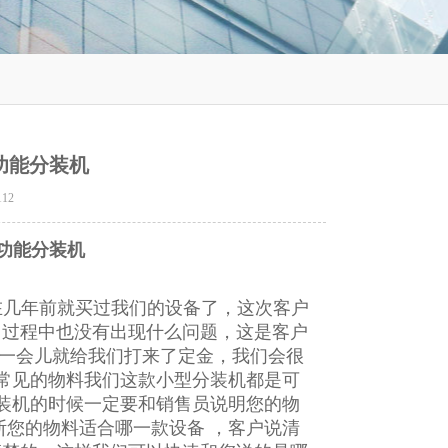
功能分装机
112
功能分装机
在几年前就买过我们的设备了，这次客户
用过程中也没有出现什么问题，这是客户
不一会儿就给我们打来了定金，我们会很
常见的物料我们这款小型分装机都是可
分装机的时候一定要和销售员说明您的物
断您的物料适合哪一款设备 ，客户说清