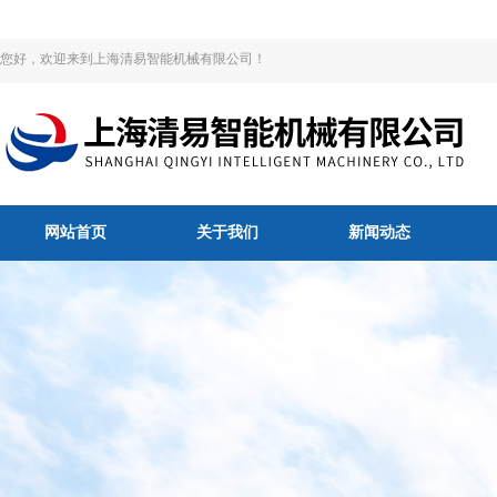
您好，欢迎来到上海清易智能机械有限公司！
网站首页
关于我们
新闻动态