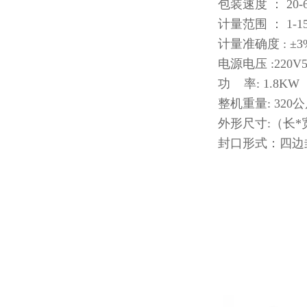
包装速度 ： 20-6
计量范围 ： 1-1
计量准确度 : ±3
电源电压 :220V
功 率: 1.8KW（
整机重量: 320
外形尺寸:（长*宽
封口形式：四边