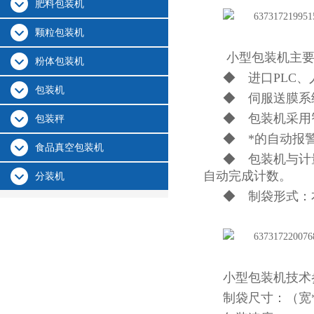
肥料包装机
颗粒包装机
小型包装机
主要
粉体包装机
◆ 进口PLC
包装机
◆ 伺服送膜系
◆ 包装机采用
包装秤
◆ *的自动报
食品真空包装机
◆ 包装机与计
自动完成计数。
分装机
◆ 制袋形式：
小型包装机
技术
制袋尺寸：（宽*长