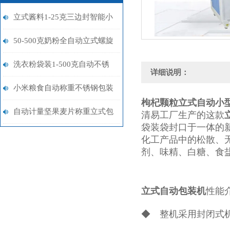
立式酱料1-25克三边封智能小
型包装机用途
50-500克奶粉全自动立式螺旋
包装机价格
洗衣粉袋装1-500克自动不锈
详细说明：
钢包装机厂家
小米粮食自动称重不锈钢包装
枸杞颗粒立式自动小
机品牌
自动计量坚果麦片称重立式包
清易工厂生产的这款
袋装袋封口于一体的
装机价格
化工产品中的松散、
剂、味精、白糖、食
立式自动包装机
性能
◆ 整机采用封闭式