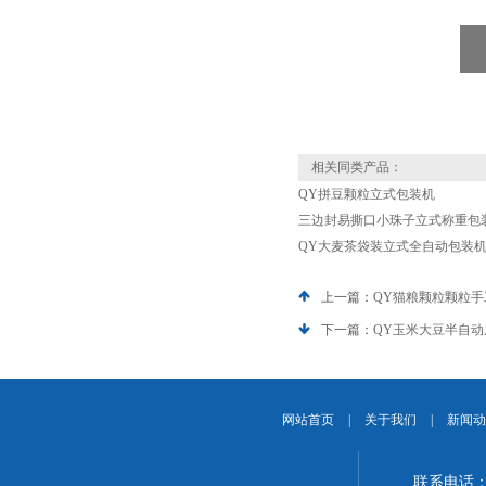
相关同类产品：
QY拼豆颗粒立式包装机
三边封易撕口小珠子立式称重包装
QY大麦茶袋装立式全自动包装机背
上一篇：
QY猫粮颗粒颗粒
下一篇：
QY玉米大豆半自
网站首页
|
关于我们
|
新闻动
联系电话：1