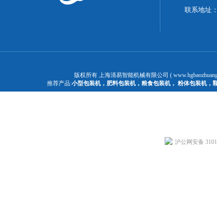
联系地址：
版权所有 上海清易智能机械有限公司 ( www.hgbaozhuangj
推荐产品:
小型包装机
，
肥料包装机
，
粮食包装机
，
粉体包装机
，
沪公网安备 31011