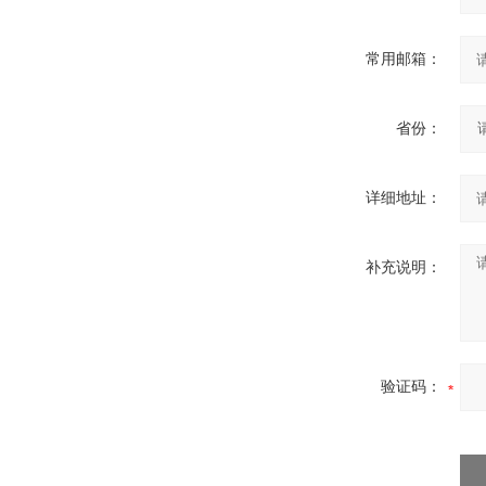
常用邮箱：
省份：
详细地址：
补充说明：
验证码：