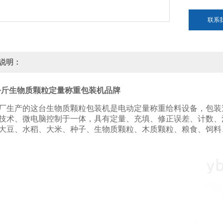
联系
说明：
70公斤生物质颗粒定量称重包装机品牌
厂生产的这台生物质颗粒包装机是电动定量称重给料设备，包装速度
技术、微电脑控制于一体，具有定量、充填、修正误差、计数、
大豆、水稻、大米、种子、生物质颗粒、木质颗粒、粮食、饲料