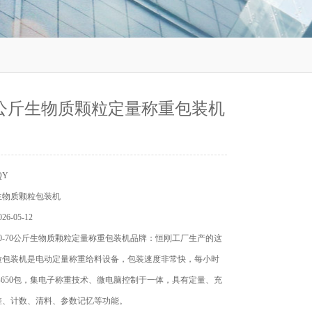
70公斤生物质颗粒定量称重包装机
QY
生物质颗粒包装机
6-05-12
0-70公斤生物质颗粒定量称重包装机品牌：恒刚工厂生产的这
粒包装机是电动定量称重给料设备，包装速度非常快，每小时
0-650包，集电子称重技术、微电脑控制于一体，具有定量、充
差、计数、清料、参数记忆等功能。