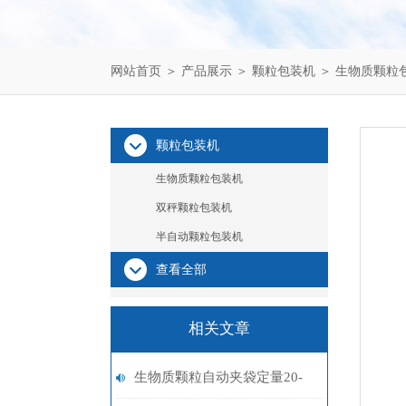
网站首页
＞
产品展示
＞
颗粒包装机
＞
生物质颗粒
颗粒包装机
生物质颗粒包装机
双秤颗粒包装机
半自动颗粒包装机
查看全部
相关文章
生物质颗粒自动夹袋定量20-