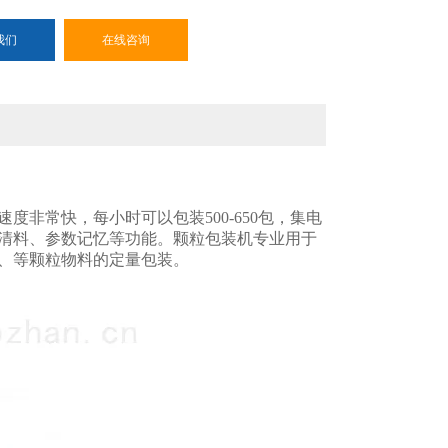
我们
在线咨询
非常快，每小时可以包装500-650包，集电
清料、参数记忆等功能。颗粒包装机专业用于
、等颗粒物料的定量包装。