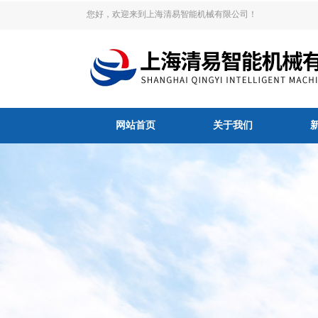
您好，欢迎来到上海清易智能机械有限公司！
网站首页
关于我们