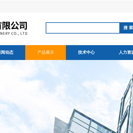
新闻动态
产品展示
技术中心
人力资