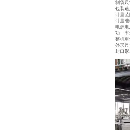
制袋尺寸
包装速度 
计量范围
计量准确
电源电压
功 率: 
整机重量
外形尺寸
封口形