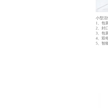
小型活
1、包
2、封
3、包
4、双
5、智