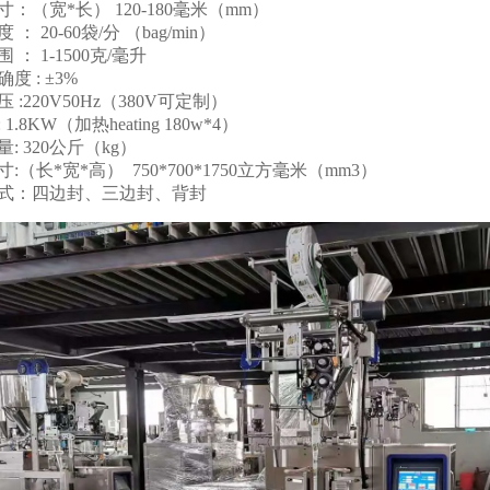
：（宽*长） 120-180毫米（mm）
： 20-60袋/分 （bag/min）
 ： 1-1500克/毫升
度 : ±3%
 :220V50Hz（380V可定制）
1.8KW（加热heating 180w*4）
: 320公斤（kg）
:（长*宽*高） 750*700*1750立方毫米（mm3）
式：四边封、三边封、背封