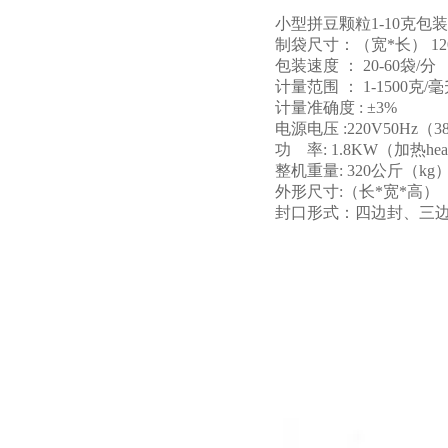
小型拼豆颗粒1-10克包
制袋尺寸：（宽*长） 12
包装速度 ： 20-60袋/分 （
计量范围 ： 1-1500克/
计量准确度 : ±3%
电源电压 :220V50Hz（
功 率: 1.8KW（加热heati
整机重量: 320公斤（kg
外形尺寸:（长*宽*高） 7
封口形式：四边封、三