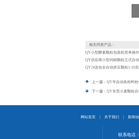
相关同类产品：
QY小型酵素颗粒包装机简单操
QY供应商小型鸡精颗粒立式自动包
QY24连包全自动拼豆颗粒1-10
上一篇：
QY半自动鱼粉料粉体
下一篇：
QY东莞小麦颗粒
网站首页
|
关于我们
|
新闻动
联系电话：1