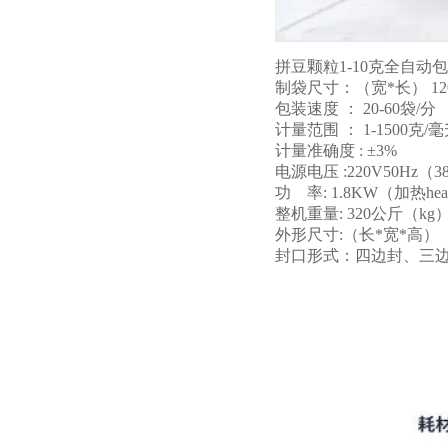
拼豆颗粒1-10克全自动
制袋尺寸：（宽*长） 12
包装速度 ： 20-60袋/分 （
计量范围 ： 1-1500克/
计量准确度 : ±3%
电源电压 :220V50Hz（
功 率: 1.8KW（加热heati
整机重量: 320公斤（kg
外形尺寸:（长*宽*高） 7
封口形式：四边封、三