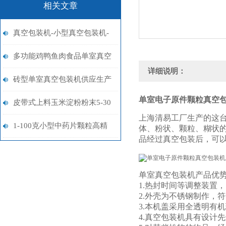
相关文章
真空包装机-小型真空包装机-
食品真空包装机厂家
多功能鸡鸭鱼肉食品单室真空
详细说明：
包装机价格
砖型单室真空包装机供应生产
单室电子原件颗粒真空
厂家
皮带式上料玉米淀粉粉末5-30
上海清易工厂生产的这
公斤包装秤品牌
1-100克小型中药片颗粒高精
体、粉状、颗粒、糊状
品经过真空包装后，可
度定量分装机多少钱
单室真空包装机产品优
1.热封时间等调整装置
2.外壳为不锈钢制作，
3.本机盖采用全透明有
4.真空包装机具有设计