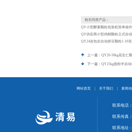
相关同类产品：
QY小型酵素颗粒包装机简单操
QY供应商小型鸡精颗粒立式自动包
QY24连包全自动拼豆颗粒1-10
上一篇：
QY20-50kg花
下一篇：
QY25kg面粉半自
网站首页
|
关于我们
|
新闻动
联系电话：1
联系传真：02
联系地址：