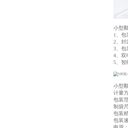
小型
1、
2、
3、
4、
5、
小型
计量
包装范围
制袋尺
包装精度
包装速
电源：2