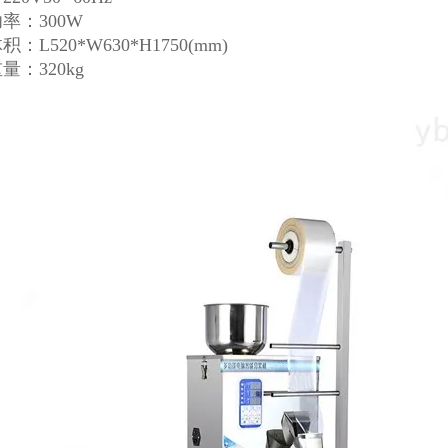
率：300W
：L520*W630*H1750(mm)
量：320kg