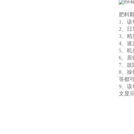
肥料
1、
2、
3、精
4、速
5、
6、
7、
8、
等都
9、
文显