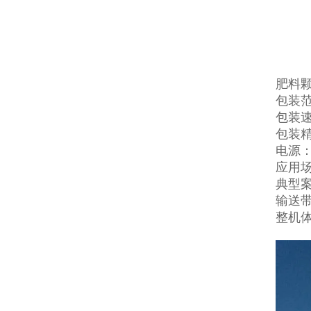
肥料
包装范围
包装速
包装精
电源：3
应用
典型
输送带
整机体