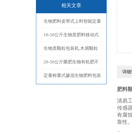
相关文章
生物肥料皮带式上料智能定量
包装机15-50kg
10-50公斤生物质肥料移动式
称重包装机定制
生物质颗粒包装机,木屑颗粒
自动称重打包机厂家
20-50公斤菌肥生物有机肥不
详细
锈钢皮带式上料自动称重包装
定量称重式掺混生物肥料包装
机厂家定制
机价格
肥料
清易
传感
有腐
靠性