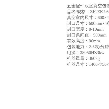
五金配件双室真空包
品名/规格：ZH-ZKJ-60
真空室内尺寸：600×48
封口尺寸：600mm×4
封口宽度：8-10mm
封口条间距：500mm
有效高度：96mm
包装能力：2-3次/分钟
电源：38050HZ3kw
机器重量：360kg
机器尺寸：1460×750×