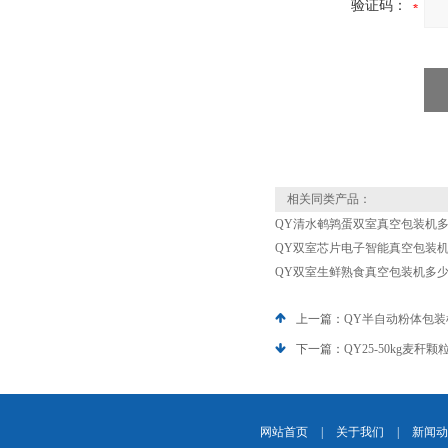
验证码：
相关同类产品：
QY清水鹌鹑蛋双室真空包装机
QY双室芯片电子智能真空包装
QY双室生鲜熟食真空包装机多
上一篇：
QY半自动粉体包装
下一篇：
QY25-50kg麦
网站首页
|
关于我们
|
新闻动