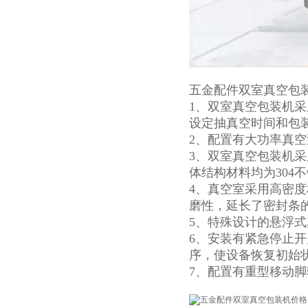
五金配件双室真空包
1
、双室真空包装机采
设定抽真空时间和包
2、配置有大功率真
3、双室真空包装机
体结构材料均为304
4、真空室采用高密
磨性，延长了密封条
5、特殊设计的悬浮
6、安装有紧急停止
序，使设备恢复初始
7、配置有重型移动