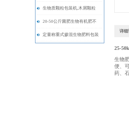
称重包装机定制
生物质颗粒包装机,木屑颗粒
自动称重打包机厂家
20-50公斤菌肥生物有机肥不
详细
锈钢皮带式上料自动称重包装
定量称重式掺混生物肥料包装
机厂家定制
机价格
25-
生物
便、
药、