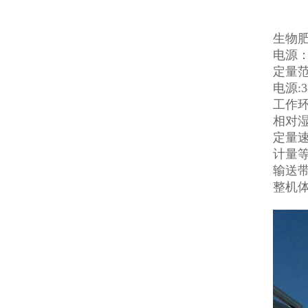
生物
电源：3
定量范围
电源:3
工作环
相对湿
定量速度
计量等
输送带
整机体