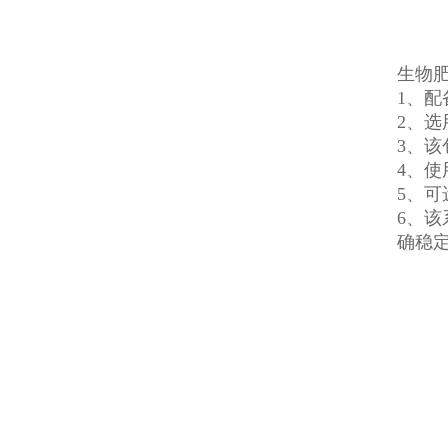
生物
1、配
2、
3、
4、
5、
6、
确稳