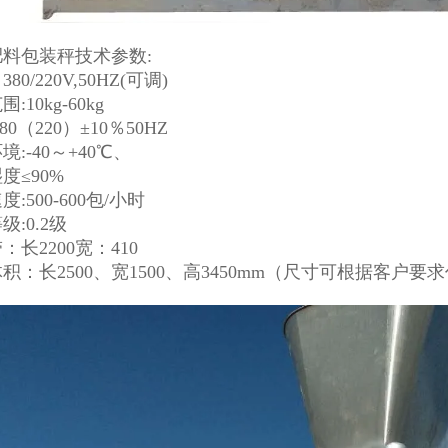
肥料包装秤
技术参数:
80/220V,50HZ(可调)
:10kg-60kg
80（220）±10％50HZ
境:-40～+40℃、
度≤90%
:500-600包/小时
级:0.2级
：长2200宽：410
积：长2500、宽1500、高3450mm（尺寸可根据客户要