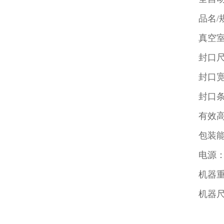
品名/规
真空室内
封口尺
封口宽
封口条
有效高
包装能
电源：3
机器重
机器尺寸