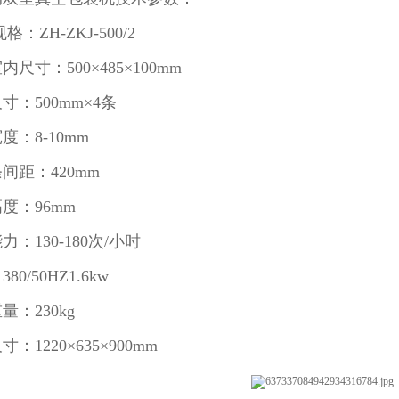
格：ZH-ZKJ-500/2
尺寸：500×485×100mm
寸：500mm×4条
度：8-10mm
间距：420mm
度：96mm
力：130-180次/小时
80/50HZ1.6kw
量：230kg
：1220×635×900mm