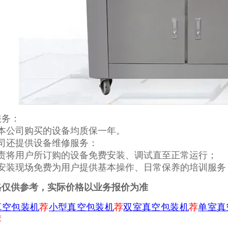
服务：
自本公司购买的设备均质保一年。
我司还提供设备维修服务：
负责将用户所订购的设备免费安装、调试直至正常运行；
在安装现场免费为用户提供基本操作、日常保养的培训服务
格仅供参考，实际价格以业务报价为准
真空包装机
荐
小型真空包装机
荐
双室真空包装机
荐
单室真
荐