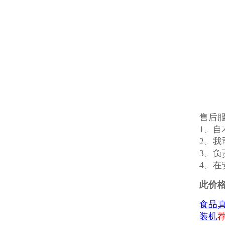
售后
1、
2、
3、
4、
此价
食品
装机