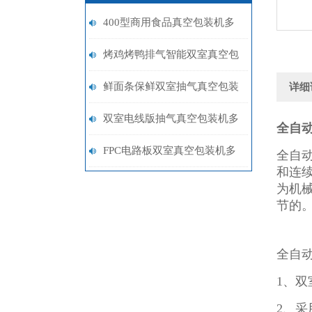
400型商用食品真空包装机多
少钱一台
烤鸡烤鸭排气智能双室真空包
装机设备
鲜面条保鲜双室抽气真空包装
详细
机价格多少
双室电线版抽气真空包装机多
全自动
少钱
FPC电路板双室真空包装机多
全自
和连
少钱
为机
节的
全自
1、
2、