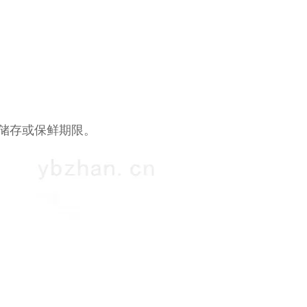
储存或保鲜期限。