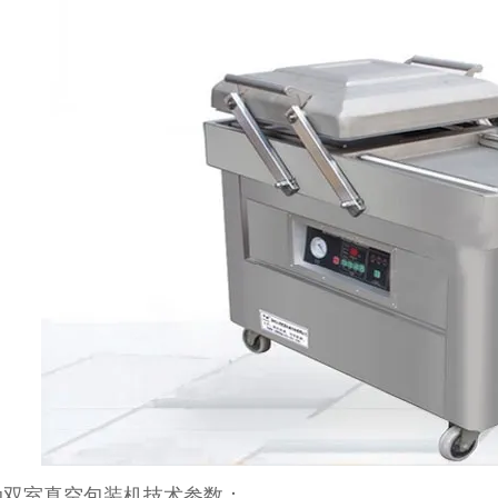
动双室真空包装机技术参数：