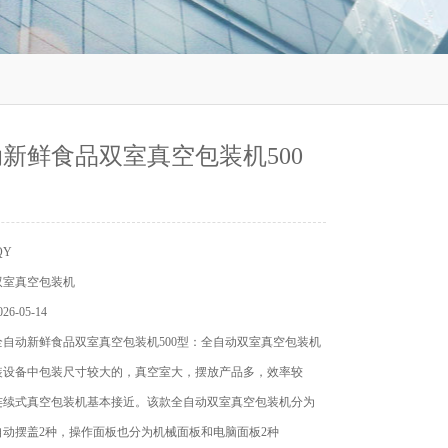
新鲜食品双室真空包装机500
QY
双室真空包装机
6-05-14
自动新鲜食品双室真空包装机500型：全自动双室真空包装机​
装设备中包装尺寸较大的，真空室大，摆放产品多，效率较
连续式真空包装机基本接近。该款全自动双室真空包装机分为
自动摆盖2种，操作面板也分为机械面板和电脑面板2种