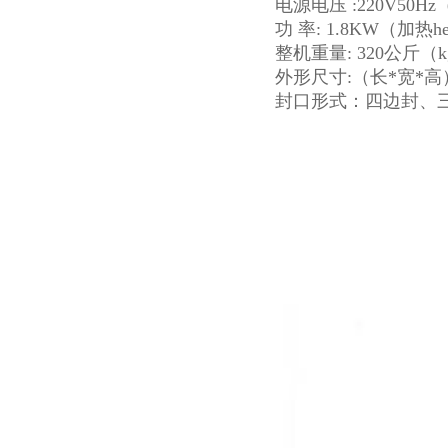
电源电压 :220V50H
功 率: 1.8KW（加热hea
整机重量: 320公斤（k
外形尺寸:（长*宽*高） 
封口形式：四边封、