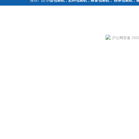
推荐产品:
小型包装机
，
肥料包装机
，
粮食包装机
，
粉体包装机
，
沪公网安备 31011