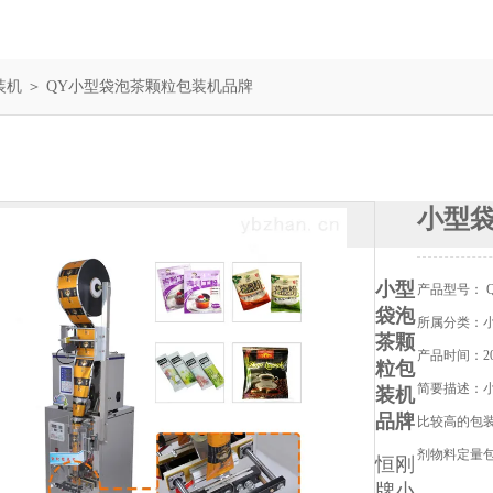
装机
＞ QY小型袋泡茶颗粒包装机品牌
小型
小型
产品型号： 
袋泡
所属分类：
茶颗
产品时间：202
粒包
简要描述：
装机
品牌
比较高的包
剂物料定量
恒刚
牌小