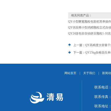
相关同类产品：
QY小型酵素颗粒包装机简单操
QY供应商小型鸡精颗粒立式自动包
QY24连包全自动拼豆颗粒1-10
上一篇：
QY高精度大容量
下一篇：
QY25kg杂粮花生
网站首页
|
关于我们
|
新闻动
联系电话：1
联系传真：02
联系地址：