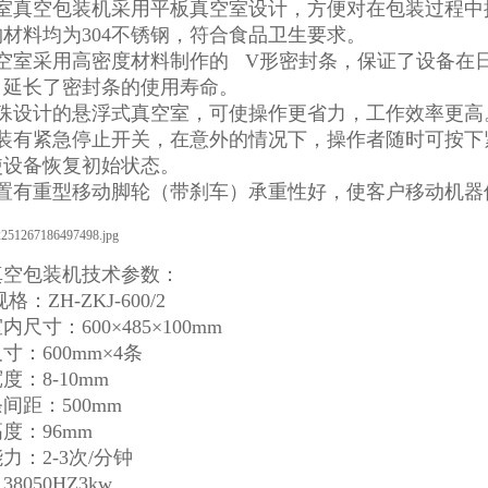
双室真空包装机采用平板真空室设计，方便对在包装过程中
材料均为304不锈钢，符合食品卫生要求。
真空室采用高密度材料制作的 V形密封条，保证了设备在
，延长了密封条的使用寿命。
特殊设计的悬浮式真空室，可使操作更省力，工作效率更高
安装有紧急停止开关，在意外的情况下，操作者随时可按下
使设备恢复初始状态。
配置有重型移动脚轮（带刹车）承重性好，使客户移动机器
真空包装机技术参数：
格：ZH-ZKJ-600/2
尺寸：600×485×100mm
寸：600mm×4条
度：8-10mm
间距：500mm
度：96mm
力：2-3次/分钟
8050HZ3kw