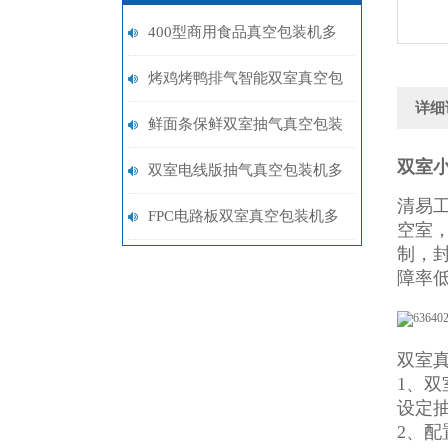
400型商用食品真空包装机多
少钱一台
烤鸡烤鸭排气智能双室真空包
详细
装机设备
鲜面条保鲜双室抽气真空包装
双室
机价格多少
双室电线版抽气真空包装机多
清易
少钱
FPC电路板双室真空包装机多
空室
制，
少钱
障率
双室真
1、
设定
2、