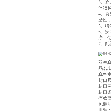
3、
体结构
4、
磨性
5、
6、
序，
7、
双室
品名/规
真空室内
封口尺
封口宽
封口条
有效高
包装能
电源：3