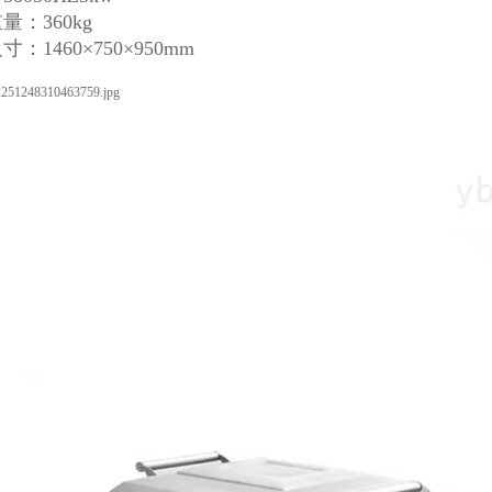
量：360kg
：1460×750×950mm