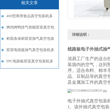
相关文章
400型商用食品真空包装机多
少钱一台
烤鸡烤鸭排气智能双室真空包
详细说明：
装机设备
鲜面条保鲜双室抽气真空包装
线路板电子外抽式抽
机价格多少
双室电线版抽气真空包装机多
清易工厂生产的这台
少钱
FPC电路板双室真空包装机多
装袋内的空气，达到
序。适合布料、棉羊
少钱
品、豆制品等的真空
及金属加工件的真空
电子外抽式真空包装
1、该外抽式真空包