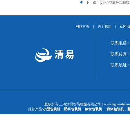
下一篇：
QY小型量杯式颗
网站首页
|
关于我们
|
新闻动
联系电话：1
联系传真：02
联系地址：
版权所有 上海清易智能机械有限公司 ( www.hgbaozhuangj
推荐产品:
小型包装机
，
肥料包装机
，
粮食包装机
，
粉体包装机
，