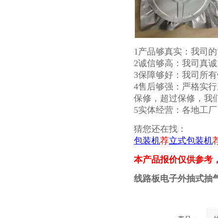
1产品够真实：我司
2诚信够高：我司真
3保障够好：我司所
4售后够强：严格实
保修，超过保修，我
5实体经营：各地工
猜您还在找：
包装机
荐
立式包装机
本产品报价仅供参考
线路板电子外抽式抽