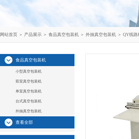
网站首页
＞
产品展示
＞
食品真空包装机
＞
外抽真空包装机
＞ QY线
食品真空包装机
小型真空包装机
双室真空包装机
单室真空包装机
台式真空包装机
外抽真空包装机
查看全部