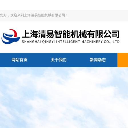
您好，欢迎来到上海清易智能机械有限公司！
网站首页
关于我们
新闻动态