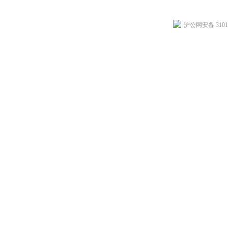
沪公网安备 31011