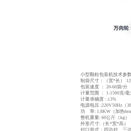
小型颗粒包装机技术参
制袋尺寸：（宽*长） 12
包装速度 ： 20-60袋/分 （
计量范围 ： 1-1500克/
计量准确度 : ±3%
电源电压 :220V50Hz（
功 率: 1.8KW（加热heati
整机重量: 60公斤（kg）
外形尺寸:（长*宽*高） 7
封口形式：四边封、三