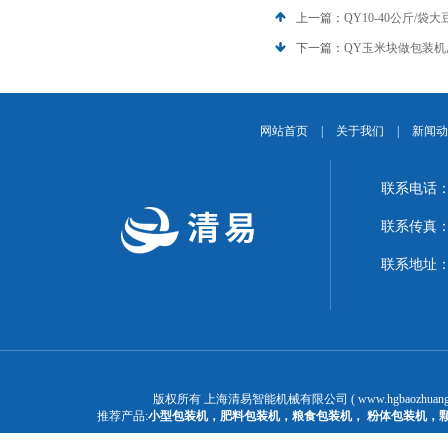
上一篇：
QY10-40公斤/
下一篇：
QY玉米块做包装机
网站首页
|
关于我们
|
新闻动
联系电话：1
联系传真：02
联系地址：
版权所有 上海清易智能机械有限公司 ( www.hgbaozhuangj
推荐产品:
小型包装机
，
肥料包装机
，
粮食包装机
，
粉体包装机
，