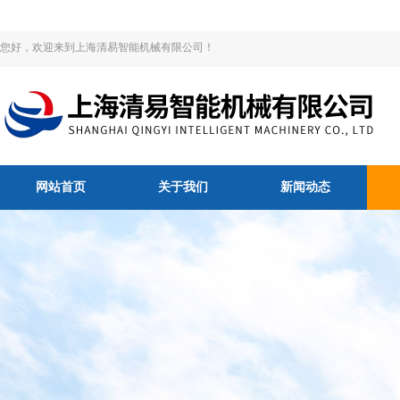
您好，欢迎来到上海清易智能机械有限公司！
网站首页
关于我们
新闻动态