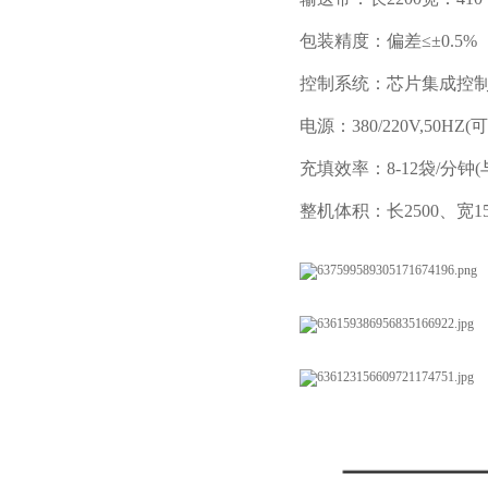
包装精度：偏差≤±0.5%
控制系统：芯片集成控
电源：380/220V,50HZ(
充填效率：8-12袋/分钟
整机体积：长2500、宽1