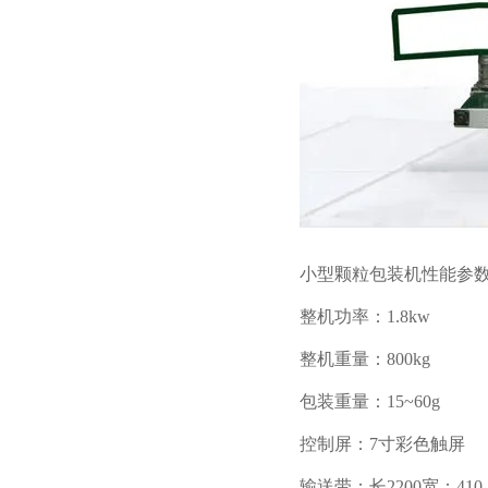
小型颗粒包装机性能参
整机功率：1.8kw
整机重量：800kg
包装重量：15~60g
控制屏：7寸彩色触屏
输送带：长2200宽：410