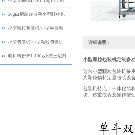
小型青梅粉粉末1-10g自动制
袋称重包装机多少钱
50g白糖装袋自动小型颗粒包
装机多少钱
小型颗粒包装机/小型半自动
包装机/小型粉末包装机设备
小型包装机\小型颗粒包装机
详细说明：
\小型粉末包装机
调料粉粉末1-100g小型三边封
小型颗粒包装机定制多
包装机多少钱
这台小型颗粒包装机采
为颗粒物料定量包装设
包装机特点：一体化结
块、称重仪表及操作按