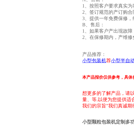
1、按照客户要求真实
2、签订规范的产订购合
3、提供一年免费保修，
B、售后：
1、如果客户产出现故
2、在保修期内，产维
产品推荐：
小型包装机
荐
小型半自
本产品报价仅供参考，具体
想更多的了解产品，请
量、等
以便为您提供适
,
我们的宗旨"我们真诚
小型颗粒包装机定制多