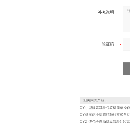
补充说明：
验证码：
相关同类产品：
QY小型酵素颗粒包装机简单操
QY供应商小型鸡精颗粒立式自动包
QY24连包全自动拼豆颗粒1-10