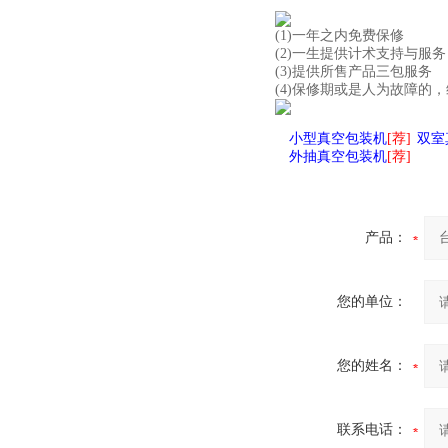
(1)一年之内免费保修
(2)
一生
提供
计术支持与
服务
(3)提供所售产品三包服务
(4)保修期或是人为故障的
小型真空包装机
[荐]
双室
外抽真空包装机
[荐]
产品：
您的单位：
您的姓名：
联系电话：