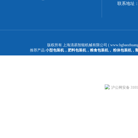
联系地址：
版权所有 上海清易智能机械有限公司 ( www.hgbaozhuangj
推荐产品:
小型包装机
，
肥料包装机
，
粮食包装机
，
粉体包装机
，
沪公网安备 31011