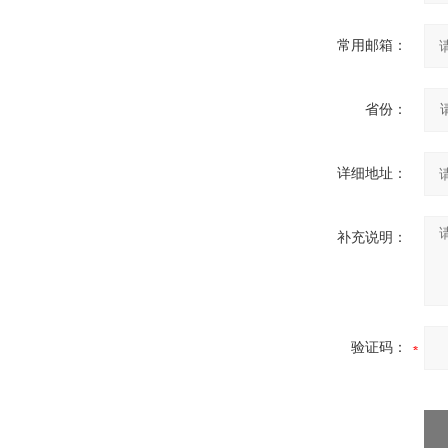
常用邮箱：
省份：
详细地址：
补充说明：
验证码：