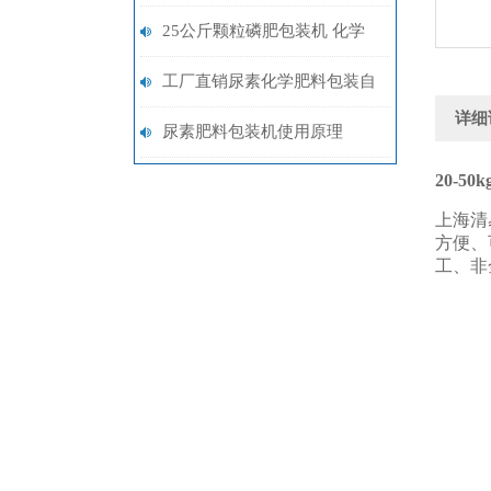
料称重包装机定制
25公斤颗粒磷肥包装机 化学
肥料包装机厂家生产
工厂直销尿素化学肥料包装自
详细
动称重
尿素肥料包装机使用原理
20-5
上海清
方便、
工、非