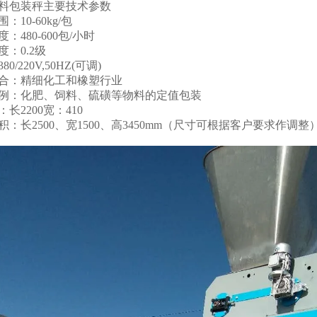
料包装秤主要技术参数
：10-60kg/包
：480-600包/小时
度：0.2级
0/220V,50HZ(可调)
合：精细化工和橡塑行业
例：化肥、饲料、硫磺等物料的定值包装
长2200宽：410
积：长2500、宽1500、高3450mm（尺寸可根据客户要求作调整