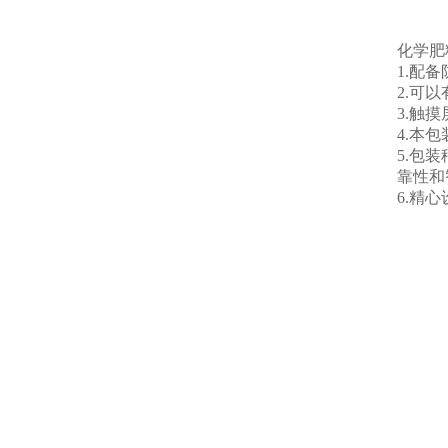
化学肥
1.配
2.可
3.触
4.本
5.包
靠性和
6.精