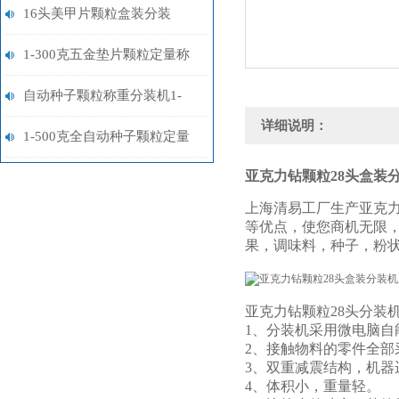
装机厂家定制
16头美甲片颗粒盒装分装
机/24头软陶片颗粒分装机厂
1-300克五金垫片颗粒定量称
家
重分装机厂家
自动种子颗粒称重分装机1-
详细说明：
500克
1-500克全自动种子颗粒定量
亚克力钻颗粒28头盒装
分装机厂家
上海清易工厂生产亚克力
等优点，使您商机无限
果，调味料，种子，粉
亚克力钻颗粒28头分装
1、分装机采用微电脑
2、接触物料的零件全部
3、双重减震结构，机器
4、体积小，重量轻。