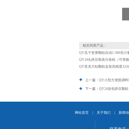
相关同类产品：
QY瓜子坚果颗粒自动1-500克
QY24头拼豆瓶装分装机（可替
QY亚克力钻颗粒盒装高精度32
上一篇：
QY小型方便面调料
下一篇：
QY24连包拼豆颗粒
网站首页
|
关于我们
|
新闻动