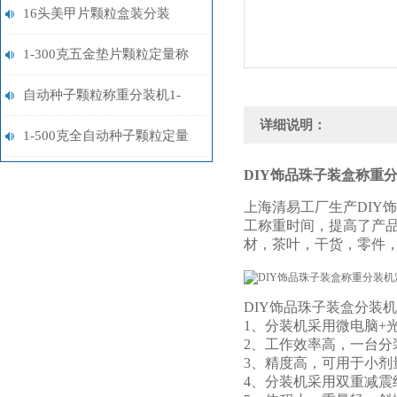
装机厂家定制
16头美甲片颗粒盒装分装
机/24头软陶片颗粒分装机厂
1-300克五金垫片颗粒定量称
家
重分装机厂家
自动种子颗粒称重分装机1-
详细说明：
500克
1-500克全自动种子颗粒定量
DIY饰品珠子装盒称重
分装机厂家
上海清易工厂生产DIY
工称重时间，提高了产
材，茶叶，干货，零件
DIY饰品珠子装盒分装
1、分装机采用微电脑+
2、工作效率高，一台分
3、精度高，可用于小剂
4、分装机采用双重减震