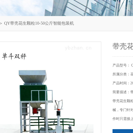
＞ QY带壳花生颗粒10-50公斤智能包装机
带壳花
产品型号： 
所属分类：
产品时间：202
简要描述：带
带壳花生颗
械，专门针
作时只需接