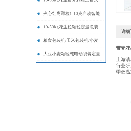
10-50kg花生带壳颗粒皮带式
上料电子多功能称重包装机简
夹心红枣颗粒1-10克自动智能
单操作
包装机厂家批发
10-50kg花生粒颗粒定量包装
详细
机设备
粮食包装机/玉米包装机/小麦
带壳花
包装机厂家
大豆小麦颗粒纯电动袋装定量
上海清
行业研
包装机20-50kg
季低温