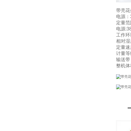
带壳花
电源：38
定量范围
电源:3
工作环境
相对湿
定量速度
计量等级
输送带：
整机体