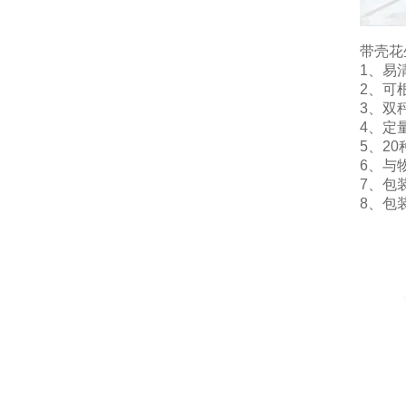
带壳花
1、易
2、可
3、双
4、定
5、2
6、与
7、包
8、包