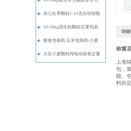
10-50kg花生带壳颗粒皮带式
上料电子多功能称重包装机简
夹心红枣颗粒1-10克自动智能
单操作
包装机厂家批发
10-50kg花生粒颗粒定量包装
详细
机设备
粮食包装机/玉米包装机/小麦
称重
包装机厂家
大豆小麦颗粒纯电动袋装定量
上海
包装机20-50kg
包，
能。
料的