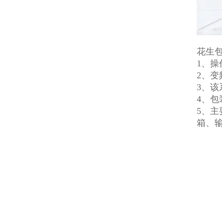
花生
1、
2、
3、
4、
5、
箱、