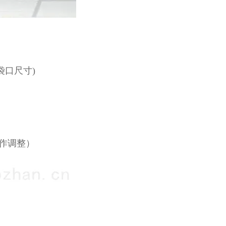
、袋口尺寸)
求作调整）