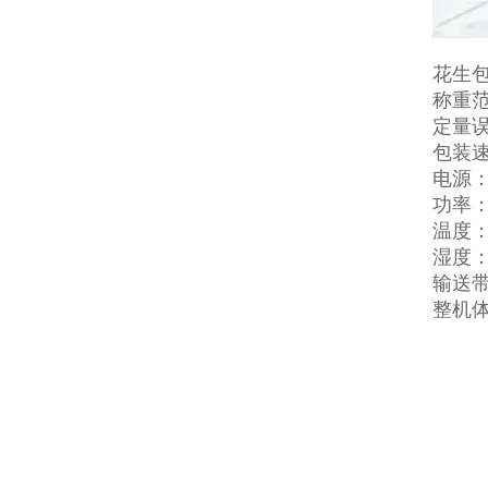
花生
称重范围
定量误
包装速
电源：3
功率：
温度：-
湿度：
输送带
整机体