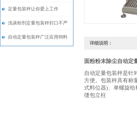
秤25-50千克打包秤
定量包装秤让你爱上工作
浅谈粉剂定量包装秤封口不严
问题
自动定量包装秤广泛应用饲料
详细说明：
行业
面粉粉末除尘自动定
自动定量包装秤
是针
方便。包装秤具有称
式料位器)、单螺旋
缝包立柱