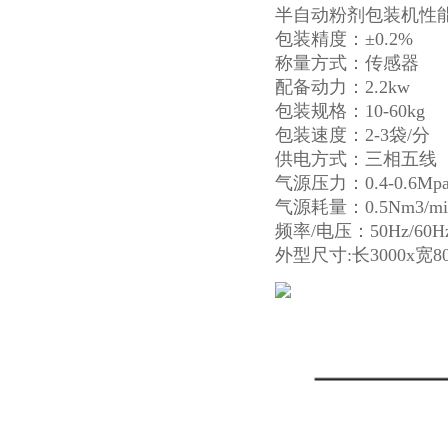
半自动粉剂包装机性
包装精度：±0.2%
称量方式：传感器
配备动力：2.2kw
包装规格：10-60kg
包装速度：2-3袋/分
供电方式：三相五线
气源压力：0.4-0.6Mp
气源耗量：0.5Nm3/mi
频率/电压：50Hz/60Hz/
外型尺寸:长3000x宽80