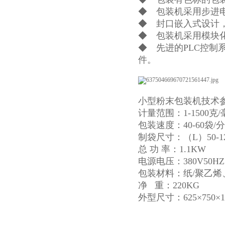
◆ 包装机采用步进
◆ 封口嵌入式设计
◆ 包装机采用模块
◆ 先进的PLC控
件。
小型粉末包装机技术
计量范围：1-1500克
包装速度：40-60袋/分
制袋尺寸：（L）50-12
总 功 率：1.1KW
电源电压：380V50HZ
包装材料：纸/聚乙烯
净 重：220KG
外型尺寸：625×750×1