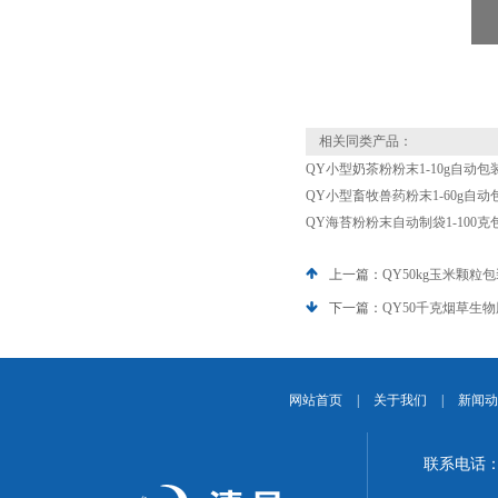
相关同类产品：
QY小型奶茶粉粉末1-10g自动包
QY小型畜牧兽药粉末1-60g自
QY海苔粉粉末自动制袋1-100
上一篇：
QY50kg玉米颗粒
下一篇：
QY50千克烟草生
网站首页
|
关于我们
|
新闻动
联系电话：1