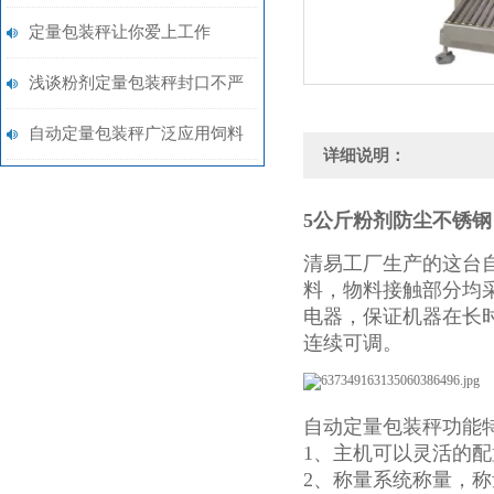
秤25-50千克打包秤
定量包装秤让你爱上工作
浅谈粉剂定量包装秤封口不严
问题
自动定量包装秤广泛应用饲料
详细说明：
行业
5公斤粉剂防尘不锈
清易工厂生产的这台
料，物料接触部分均
电器，保证机器在长
连续可调。
自动定量包装秤功能
1、主机可以灵活的
2、称量系统称量，