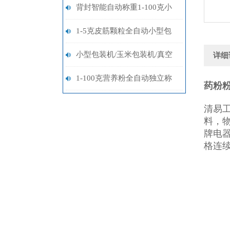
包装机/小型粉末包装机设备
背封智能自动称重1-100克小
米珠颗粒包装机定制
1-5克皮筋颗粒全自动小型包
装机定制
小型包装机/玉米包装机/真空
详细
包装机设备|品牌
1-100克营养粉全自动独立称
药粉
重包装机价格多少
清易
料，
牌电
格连