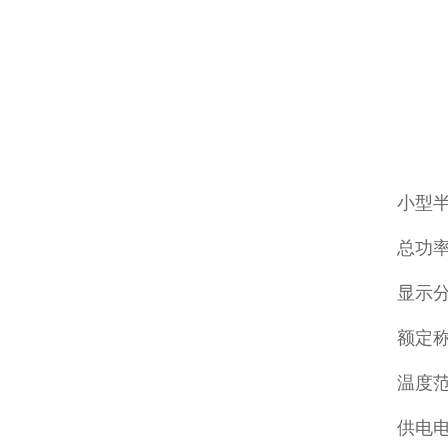
小型
总功率
显示分
额定称量
温度范
供电电源