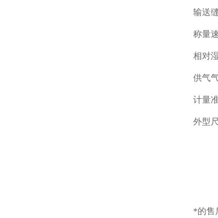
输送缝包
称量速
相对湿
供气气
计量准
外型尺寸
*的售