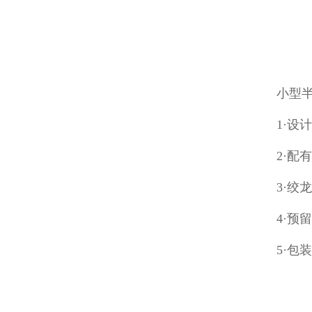
小型
1·设
2·配
3·
4·
5·