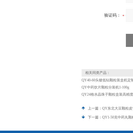
验证码：
相关同类产品：
QY40-60头镀低钻颗粒装盒机定
QY中药饮片颗粒分装机1-100g
QY24格水晶珠子颗粒盒装高精
上一篇：
QY东北大豆颗粒
下一篇：
QY1-50克中药