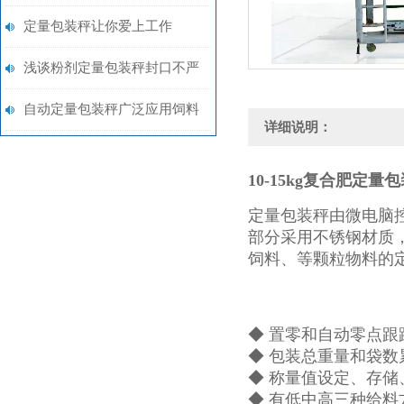
秤25-50千克打包秤
定量包装秤让你爱上工作
浅谈粉剂定量包装秤封口不严
问题
自动定量包装秤广泛应用饲料
详细说明：
行业
10-15kg复合肥定量
定量包装秤由微电脑
部分采用不锈钢材质
饲料、等颗粒物料的
◆ 置零和自动零点跟
◆ 包装总重量和袋数
◆ 称量值设定、存储
◆ 有低中高三种给