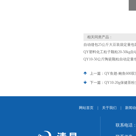
相关同类产品：
自动缝包25公斤大豆装袋定量包
QY塑料化工粒子颗粒20-50kg
QY10-50公斤陶瓷颗粒自动定
上一篇：
QY鱼翅-鲍鱼600
下一篇：
QY10-20g保健
网站首页
|
关于我们
|
新闻动
联系电话：1